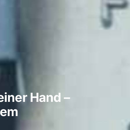
iner Hand –
tem