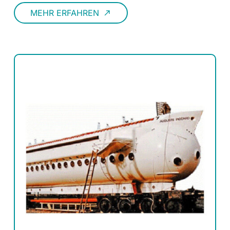
MEHR ERFAHREN
call_made